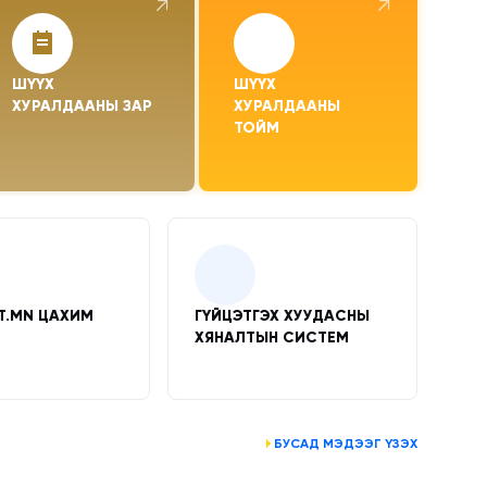
↗
↗
ШҮҮХ 
ШҮҮХ 
ХУРАЛДААНЫ ЗАР
ХУРАЛДААНЫ 
ТОЙМ
LT.MN ЦАХИМ
ГҮЙЦЭТГЭХ ХУУДАСНЫ
ХЯНАЛТЫН СИСТЕМ
БУСАД МЭДЭЭГ ҮЗЭХ