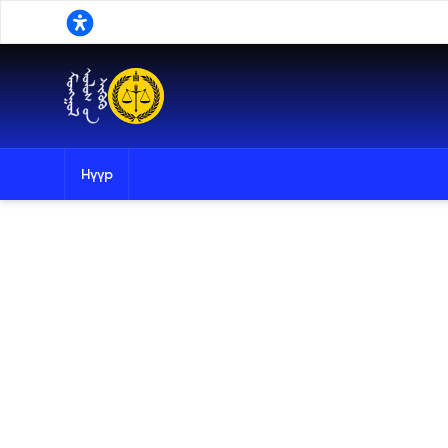
Үндсэн агуулга руу шилжих
Нүүр
Хайлт