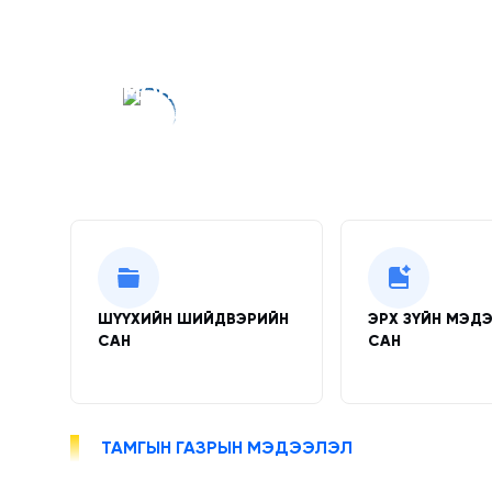
МОНГОЛ УЛСЫН ҮНДСЭН ХУУЛИАС
МОНГОЛ УЛСАД ШҮҮХ ЭРХ МЭДЛ
ГАГЦХҮҮ ШҮҮХ ХЭРЭГЖҮҮЛНЭ
Түргэн холбоосууд
ШҮҮХИЙН ШИЙДВЭРИЙН
ЭРХ ЗҮЙН МЭД
САН
САН
ТАМГЫН ГАЗРЫН МЭДЭЭЛЭЛ