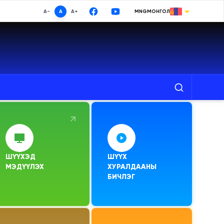
A-
A
A+
MNG
МОНГОЛ
МОНГОЛ
ENGLISH
РУССКИЙ
中文
日本語
Хайх
한국어
DEUTSCHE
ШҮҮХЭД

ШҮҮХ 
ESPAÑOL
МЭДҮҮЛЭХ
ХУРАЛДААНЫ 
БИЧЛЭГ
TURKISH
FRANÇAIS
Google Translate