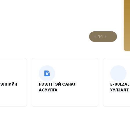
ИЙГ
1
/
1
ЭЭЛЛИЙН
НЭЭЛТТЭЙ САНАЛ
E-UULZA
АСУУЛГА
УУЛЗАЛТ