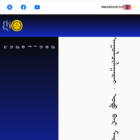
MNG
МОНГОЛ
МОНГОЛ
ENGLISH
ᠠᠭᠤᠯᠠᠴᠢᠯᠠᠭᠠᠷᠠᠢ᠂ ᠣᠳᠤ ᠪᠠᠷ ᠮᠡᠳᠡᢉᠡᠯᠡᠯ ᠣᠷᠤᠭ᠎ᠠ ᠦᢉᠡᠢ ᠪᠠᠶᠢᠨ᠎ᠠ
РУССКИЙ
undefined
中文
日本語
한국어
DEUTSCHE
ESPAÑOL
TURKISH
FRANÇAIS
Google Translate