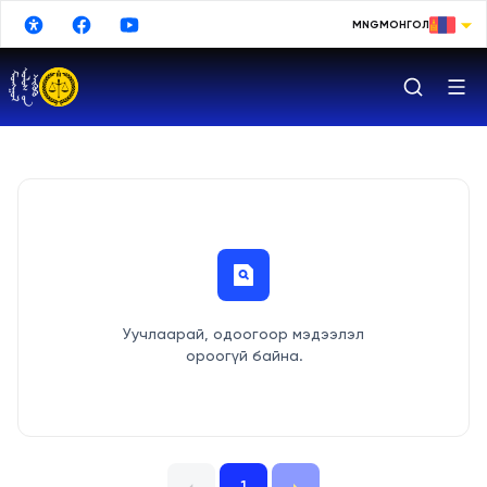
Үндсэн агуулга руу шилжих
MNG
МОНГОЛ
МОНГОЛ
ENGLISH
РУССКИЙ
中文
日本語
한국어
DEUTSCHE
Уучлаарай, одоогоор мэдээлэл
ESPAÑOL
ороогүй байна.
TURKISH
FRANÇAIS
Google Translate
1