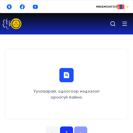
Үндсэн агуулга руу шилжих
MNG
МОНГОЛ
МОНГОЛ
ENGLISH
РУССКИЙ
中文
日本語
한국어
DEUTSCHE
Уучлаарай, одоогоор мэдээлэл
ESPAÑOL
ороогүй байна.
TURKISH
FRANÇAIS
Google Translate
1